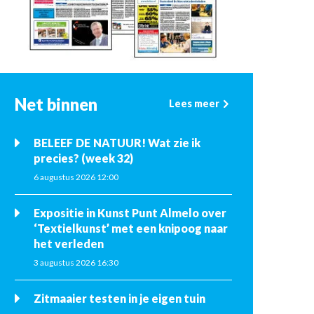
Net binnen
Lees meer
BELEEF DE NATUUR! Wat zie ik
precies? (week 32)
6 augustus 2026 12:00
Expositie in Kunst Punt Almelo over
‘Textielkunst’ met een knipoog naar
het verleden
3 augustus 2026 16:30
Zitmaaier testen in je eigen tuin