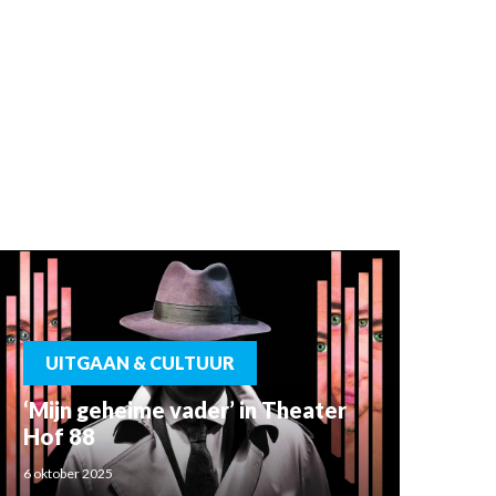
UITGAAN & CULTUUR
‘Mijn geheime vader’ in Theater
Hof 88
6 oktober 2025