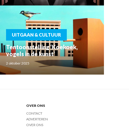
UITGAAN & CULTUUR
Tentoonstelling ‘Koekoek,
vogels in de kunst’
2 oktober 2025
OVER ONS
CONTACT
ADVERTEREN
OVER ONS