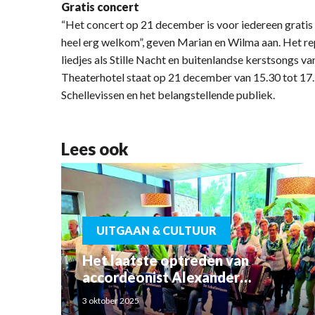
Gratis concert
“Het concert op 21 december is voor iedereen gratis to
heel erg welkom”, geven Marian en Wilma aan. Het r
liedjes als Stille Nacht en buitenlandse kerstsongs va
Theaterhotel staat op 21 december van 15.30 tot 17.
Schellevissen en het belangstellende publiek.
Lees ook
UITGAAN & CULTUUR
Het laatste optreden van
accordeonist Alexander
Schoemaker
3 oktober 2025