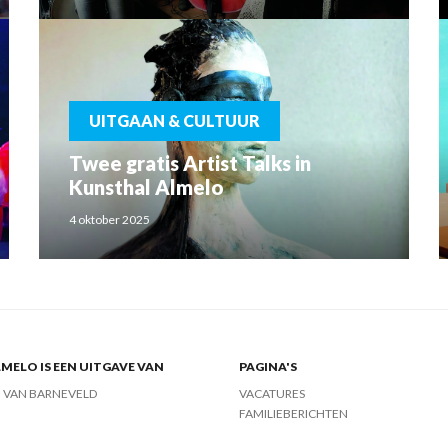
UITGAAN & CULTUUR
Twee gratis Artist Talks in
Kunsthal Almelo
4 oktober 2025
MELO IS EEN UITGAVE VAN
PAGINA'S
J VAN BARNEVELD
VACATURES
FAMILIEBERICHTEN