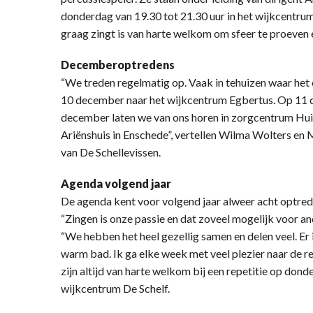
donderdag van 19.30 tot 21.30 uur in het wijkcentrum 
graag zingt is van harte welkom om sfeer te proeven 
Decemberoptredens
“We treden regelmatig op. Vaak in tehuizen waar he
10 december naar het wijkcentrum Egbertus. Op 11 
december laten we van ons horen in zorgcentrum Huiz
Ariënshuis in Enschede”, vertellen Wilma Wolters en
van De Schellevissen.
Agenda volgend jaar
De agenda kent voor volgend jaar alweer acht optrede
“Zingen is onze passie en dat zoveel mogelijk voor a
“We hebben het heel gezellig samen en delen veel. Er is
warm bad. Ik ga elke week met veel plezier naar de re
zijn altijd van harte welkom bij een repetitie op don
wijkcentrum De Schelf.