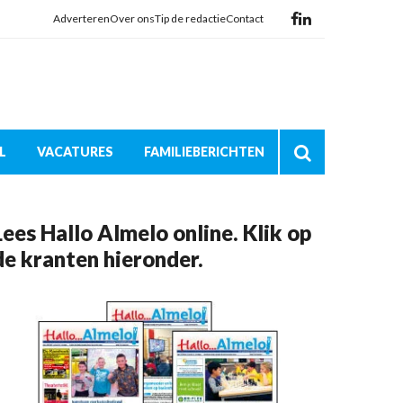
Adverteren
Over ons
Tip de redactie
Contact
L
VACATURES
FAMILIEBERICHTEN
Lees Hallo Almelo online. Klik op
de kranten hieronder.