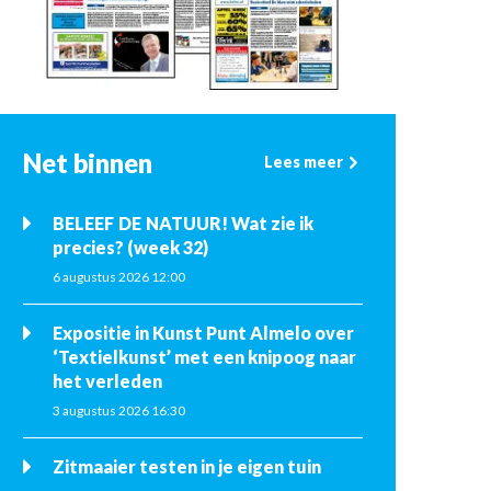
Net binnen
Lees meer
BELEEF DE NATUUR! Wat zie ik
precies? (week 32)
6 augustus 2026 12:00
Expositie in Kunst Punt Almelo over
‘Textielkunst’ met een knipoog naar
het verleden
3 augustus 2026 16:30
Zitmaaier testen in je eigen tuin