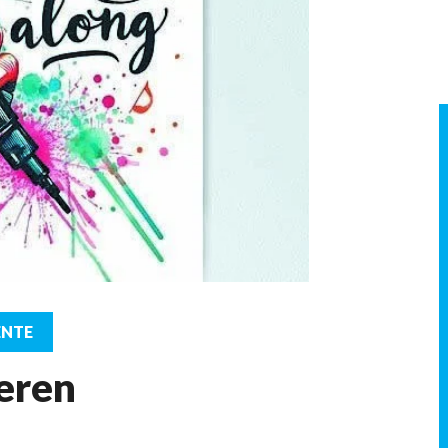
ENTE
eren