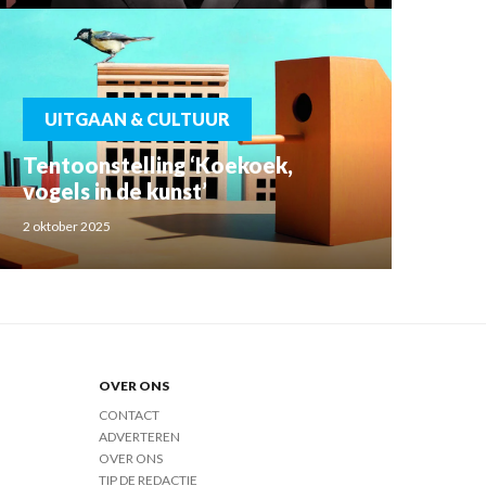
UITGAAN & CULTUUR
Tentoonstelling ‘Koekoek,
vogels in de kunst’
2 oktober 2025
OVER ONS
CONTACT
ADVERTEREN
OVER ONS
TIP DE REDACTIE