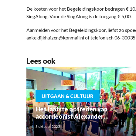
De kosten voor het Begeleidingskoor bedragen € 10,00
SingAlong. Voor de SingAlong is de toegang € 5,00.
Aanmelden voor het Begeleidingskoor, liefst zo spoed
anke.dijkhuizen@kpnmail.nl of telefonisch 06-30035
Lees ook
UITGAAN & CULTUUR
Het laatste optreden van
accordeonist Alexander
Schoemaker
3 oktober 2025