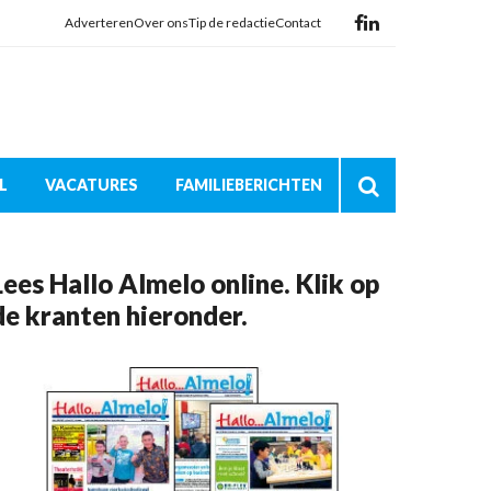
Adverteren
Over ons
Tip de redactie
Contact
L
VACATURES
FAMILIEBERICHTEN
Lees Hallo Almelo online. Klik op
de kranten hieronder.