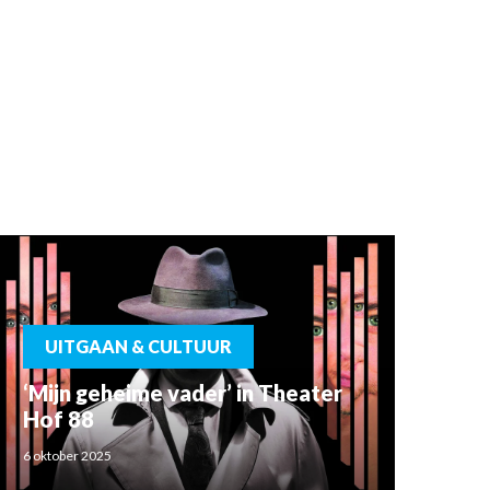
UITGAAN & CULTUUR
‘Mijn geheime vader’ in Theater
Hof 88
6 oktober 2025