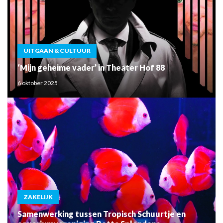
UITGAAN & CULTUUR
‘Mijn geheime vader’ in Theater Hof 88
6 oktober 2025
ZAKELIJK
Samenwerking tussen Tropisch Schuurtje en