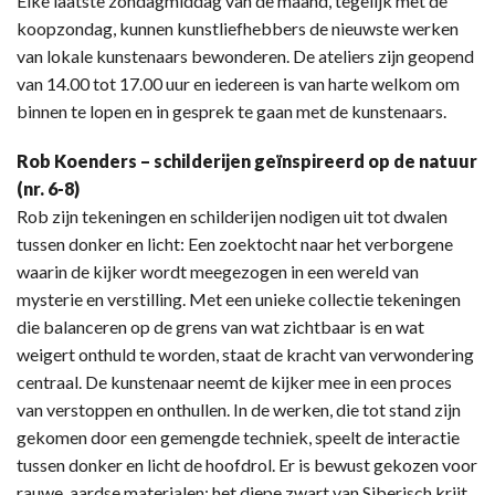
Elke laatste zondagmiddag van de maand, tegelijk met de
koopzondag, kunnen kunstliefhebbers de nieuwste werken
van lokale kunstenaars bewonderen. De ateliers zijn geopend
van 14.00 tot 17.00 uur en iedereen is van harte welkom om
binnen te lopen en in gesprek te gaan met de kunstenaars.
Rob Koenders – schilderijen geïnspireerd op de natuur
(nr. 6-8)
Rob zijn tekeningen en schilderijen nodigen uit tot dwalen
tussen donker en licht: Een zoektocht naar het verborgene
waarin de kijker wordt meegezogen in een wereld van
mysterie en verstilling. Met een unieke collectie tekeningen
die balanceren op de grens van wat zichtbaar is en wat
weigert onthuld te worden, staat de kracht van verwondering
centraal. De kunstenaar neemt de kijker mee in een proces
van verstoppen en onthullen. In de werken, die tot stand zijn
gekomen door een gemengde techniek, speelt de interactie
tussen donker en licht de hoofdrol. Er is bewust gekozen voor
rauwe, aardse materialen: het diepe zwart van Siberisch krijt