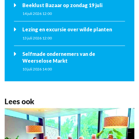
Beeklust Bazaar op zondag 19 juli
14 juli 2026 12:00
Lezing en excursie over wilde planten
13 juli 2026 12:00
Selfmade ondernemers van de
Weerselose Markt
10 juli 2026 14:00
Lees ook