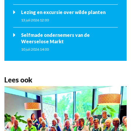
Lezing en excursie over wilde planten
13 juli 2026 12:00
Selfmade ondernemers van de
Weerselose Markt
10 juli 2026 14:00
Lees ook