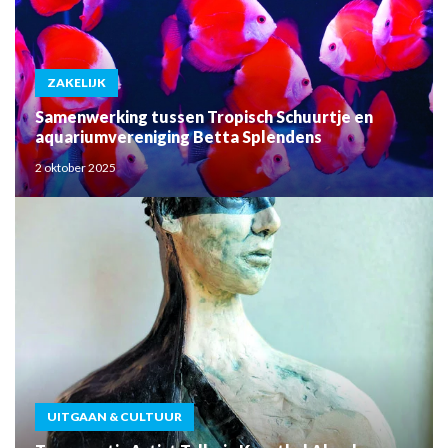
ZAKELIJK
Samenwerking tussen Tropisch Schuurtje en
aquariumvereniging Betta Splendens
2 oktober 2025
UITGAAN & CULTUUR