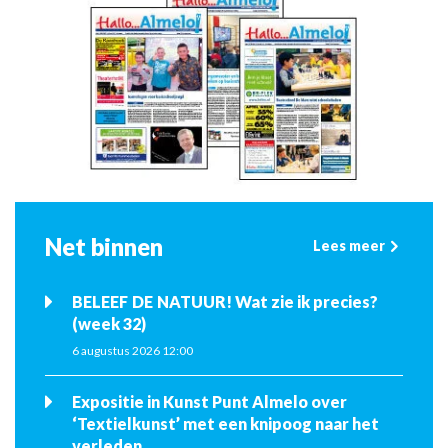
Net binnen
Lees meer
BELEEF DE NATUUR! Wat zie ik precies?
(week 32)
6 augustus 2026 12:00
Expositie in Kunst Punt Almelo over
‘Textielkunst’ met een knipoog naar het
verleden