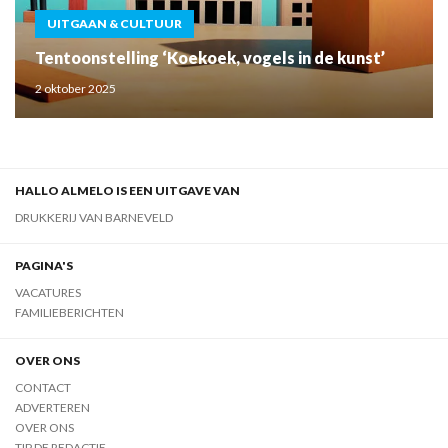
UITGAAN & CULTUUR
Tentoonstelling ‘Koekoek, vogels in de kunst’
2 oktober 2025
HALLO ALMELO IS EEN UITGAVE VAN
DRUKKERIJ VAN BARNEVELD
PAGINA'S
VACATURES
FAMILIEBERICHTEN
OVER ONS
CONTACT
ADVERTEREN
OVER ONS
TIP DE REDACTIE