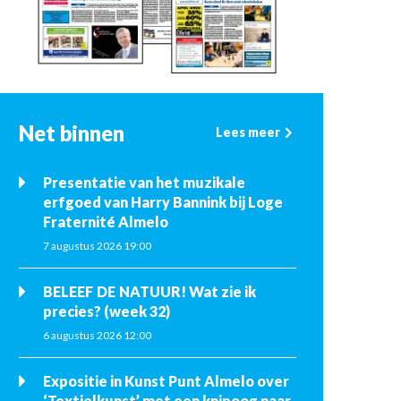
Net binnen
Lees meer
Presentatie van het muzikale
erfgoed van Harry Bannink bij Loge
Fraternité Almelo
7 augustus 2026 19:00
BELEEF DE NATUUR! Wat zie ik
precies? (week 32)
6 augustus 2026 12:00
Expositie in Kunst Punt Almelo over
‘Textielkunst’ met een knipoog naar