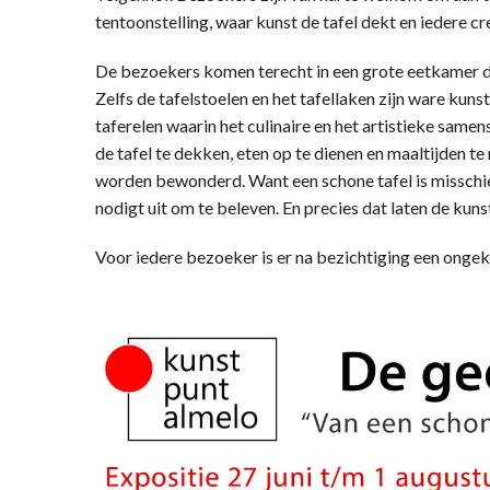
tentoonstelling, waar kunst de tafel dekt en iedere cr
De bezoekers komen terecht in een grote eetkamer di
Zelfs de tafelstoelen en het tafellaken zijn ware ku
taferelen waarin het culinaire en het artistieke same
de tafel te dekken, eten op te dienen en maaltijden te
worden bewonderd. Want een schone tafel is misschie
nodigt uit om te beleven. En precies dat laten de kun
Voor iedere bezoeker is er na bezichtiging een ongek