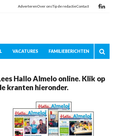
Adverteren
Over ons
Tip de redactie
Contact
L
VACATURES
FAMILIEBERICHTEN
Lees Hallo Almelo online. Klik op
de kranten hieronder.