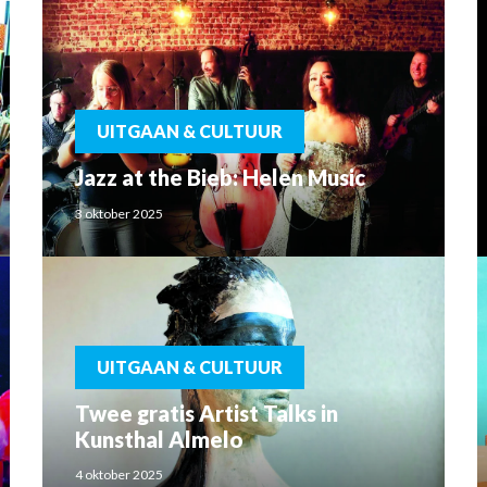
UITGAAN & CULTUUR
Jazz at the Bieb: Helen Music
3 oktober 2025
UITGAAN & CULTUUR
Twee gratis Artist Talks in
Kunsthal Almelo
4 oktober 2025