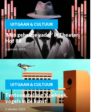
UITGAAN & CULTUUR
‘Mijn geheime vader’ in Theater
Hof 88
6 oktober 2025
UITGAAN & CULTUUR
Tentoonstelling ‘Koekoek,
vogels in de kunst’
2 oktober 2025