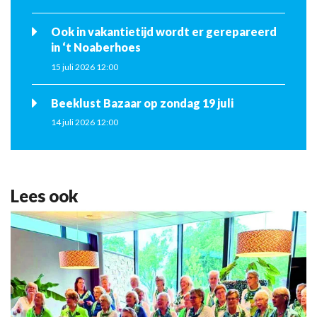
Ook in vakantietijd wordt er gerepareerd
in ‘t Noaberhoes
15 juli 2026 12:00
Beeklust Bazaar op zondag 19 juli
14 juli 2026 12:00
Lees ook