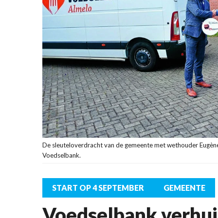
De sleuteloverdracht van de gemeente met wethouder Eugène
Voedselbank.
START OP 4 SEPTEMBER
GEMEENTE
Voedselbank verhui