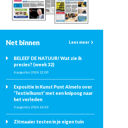
Net binnen
Lees meer
BELEEF DE NATUUR! Wat zie ik
precies? (week 32)
6 augustus 2026 12:00
Expositie in Kunst Punt Almelo over
‘Textielkunst’ met een knipoog naar
het verleden
3 augustus 2026 16:30
Zitmaaier testen in je eigen tuin