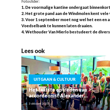
Fotoslider:
1. De voormalige kantine ondergaat binnenkort
2. Het grote pand aan de Windmolen kent vele 
3. Voor 1 september moet nog wel het een en a
Voedselbank te kunnen laten draaien.
4. Wethouder Van Mierlo bestudeert de divers
Lees ook
UITGAAN & CULTUUR
Het laatste optreden van
accordeonist Alexander
Schoemaker
3 oktober 2025