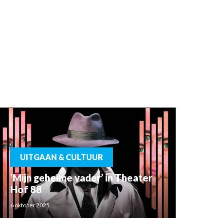
UITGAAN & CULTUUR
‘Mijn geheime vader’ in Theater
Hof 88
6 oktober 2025