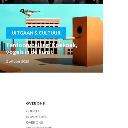
UITGAAN & CULTUUR
Tentoonstelling ‘Koekoek,
vogels in de kunst’
2 oktober 2025
OVER ONS
CONTACT
ADVERTEREN
OVER ONS