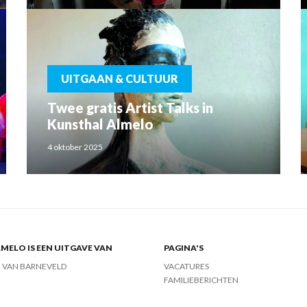
UITGAAN & CULTUUR
Twee gratis Artist Talks in
Kunsthal Almelo
4 oktober 2025
MELO IS EEN UITGAVE VAN
PAGINA'S
J VAN BARNEVELD
VACATURES
FAMILIEBERICHTEN