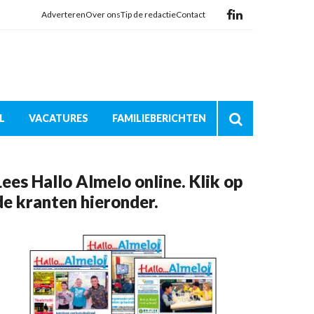
Adverteren
Over ons
Tip de redactie
Contact
L
VACATURES
FAMILIEBERICHTEN
Lees Hallo Almelo online. Klik op
de kranten hieronder.