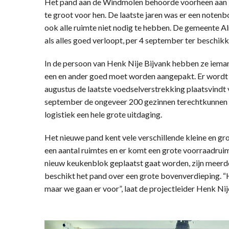
Het pand aan de Windmolen behoorde voorheen aan T
te groot voor hen. De laatste jaren was er een notenb
ook alle ruimte niet nodig te hebben. De gemeente A
als alles goed verloopt, per 4 september ter beschik
In de persoon van Henk Nije Bijvank hebben ze iema
een en ander goed moet worden aangepakt. Er wordt n
augustus de laatste voedselverstrekking plaatsvindt 
september de ongeveer 200 gezinnen terechtkunnen 
logistiek een hele grote uitdaging.
Het nieuwe pand kent vele verschillende kleine en gr
een aantal ruimtes en er komt een grote voorraadruim
nieuw keukenblok geplaatst gaat worden, zijn meerde
beschikt het pand over een grote bovenverdieping. “
maar we gaan er voor”, laat de projectleider Henk Ni