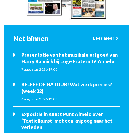
Net binnen
Lees meer
Presentatie van het muzikale erfgoed van
Harry Bannink bij Loge Fraternité Almelo
7 augustus 2026 19:00
BELEEF DE NATUUR! Wat zie ik precies?
(week 32)
6 augustus 2026 12:00
Expositie in Kunst Punt Almelo over
‘Textielkunst’ met een knipoog naar het
verleden