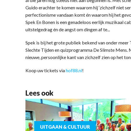
al die jaren nog steeds niet aan begonnen is. Met sch
Guido erachter te komen waarom hij ‘zichzelf niet ser
perfectionisme vandaan komt én waarom hij het gevo
Spek En Bonen is een genadeloos eerlijk muzikaal c
uitstelgedrag én de angst om dingen af te...
Spek is bij het grote publiek bekend van onder meer 
Slechte Tijden en quizprogramma De Slimste Mens. M
nieuwe, persoonlijke kant van zichzelf zien op het ton
Koop uw tickets via
hof88.nl
!
Lees ook
UITGAAN & CULTUUR