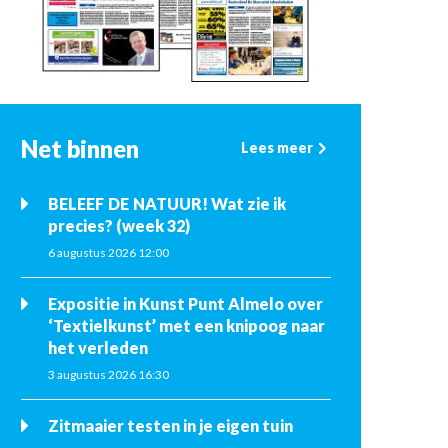
Net binnen
Lees meer
BELEEF DE NATUUR! Wat zie ik
precies? (week 32)
6 augustus 2026 12:00
Expositie in Kunst Punt Almelo over
‘Textielkunst’ met een knipoog naar
het verleden
3 augustus 2026 16:30
Zitmaaier testen in je eigen tuin