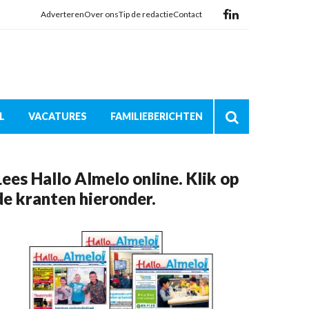
Adverteren
Over ons
Tip de redactie
Contact
L
VACATURES
FAMILIEBERICHTEN
Lees Hallo Almelo online. Klik op
de kranten hieronder.