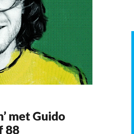
n’ met Guido
f 88