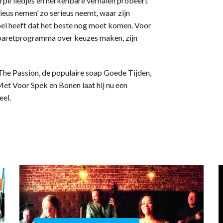
erpe liedjes en herkenbare verhalen probeert
ieus nemen’ zo serieus neemt, waar zijn
el heeft dat het beste nog moet komen. Voor
abaretprogramma over keuzes maken, zijn
The Passion, de populaire soap Goede Tijden,
et Voor Spek en Bonen laat hij nu een
eel.