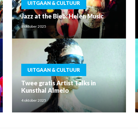
UITGAAN & CULTUUR
Jazz at the Bieb: Helen Music
3 oktober 2025
UITGAAN & CULTUUR
Twee gratis Artist Talks in
Kunsthal Almelo
4 oktober 2025