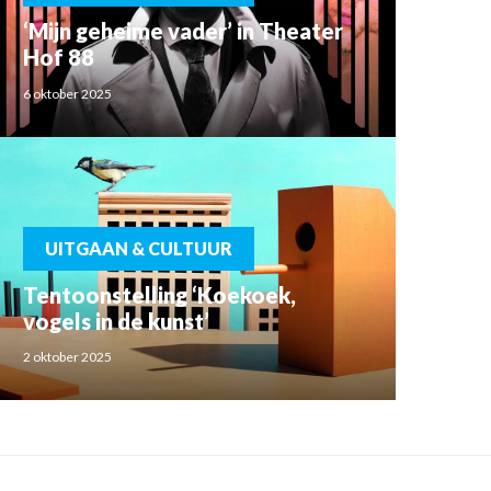
‘Mijn geheime vader’ in Theater
Hof 88
6 oktober 2025
UITGAAN & CULTUUR
Tentoonstelling ‘Koekoek,
vogels in de kunst’
2 oktober 2025