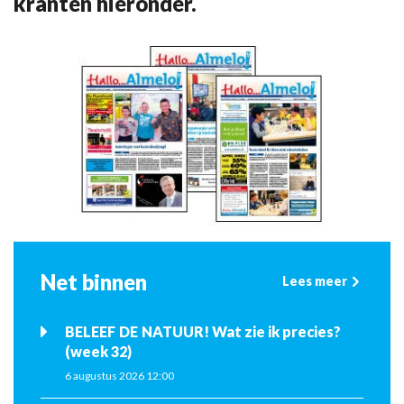
kranten hieronder.
Net binnen
Lees meer
BELEEF DE NATUUR! Wat zie ik precies?
(week 32)
6 augustus 2026 12:00