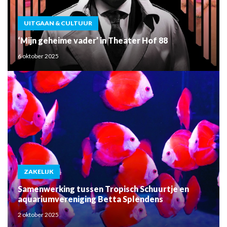
UITGAAN & CULTUUR
‘Mijn geheime vader’ in Theater Hof 88
6 oktober 2025
ZAKELIJK
Samenwerking tussen Tropisch Schuurtje en
aquariumvereniging Betta Splendens
2 oktober 2025