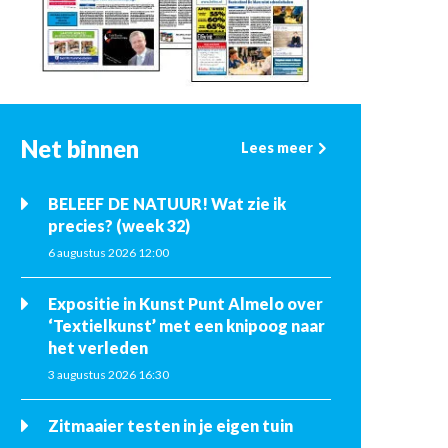
Net binnen
Lees meer
BELEEF DE NATUUR! Wat zie ik
precies? (week 32)
6 augustus 2026 12:00
Expositie in Kunst Punt Almelo over
‘Textielkunst’ met een knipoog naar
het verleden
3 augustus 2026 16:30
Zitmaaier testen in je eigen tuin