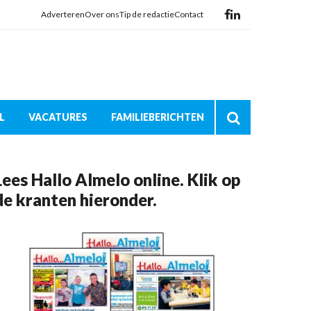
Adverteren
Over ons
Tip de redactie
Contact
L
VACATURES
FAMILIEBERICHTEN
Lees Hallo Almelo online. Klik op
de kranten hieronder.