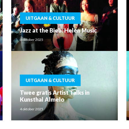
UITGAAN & CULTUUR
Jazz at the Bieb: Helen Music
3 oktober 2025
UITGAAN & CULTUUR
Twee gratis Artist Talks in
Kunsthal Almelo
4 oktober 2025