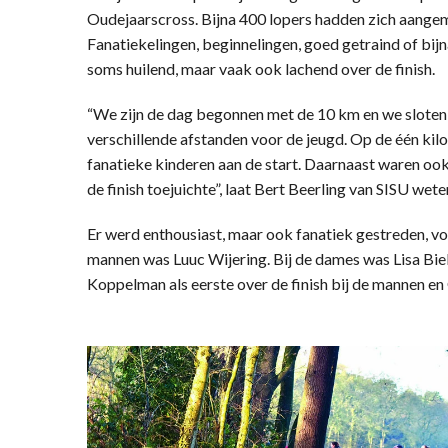
Oudejaarscross. Bijna 400 lopers hadden zich aangem
Fanatiekelingen, beginnelingen, goed getraind of bi
soms huilend, maar vaak ook lachend over de finish.
“We zijn de dag begonnen met de 10 km en we sloten 
verschillende afstanden voor de jeugd. Op de één k
fanatieke kinderen aan de start. Daarnaast waren ook 
de finish toejuichte”, laat Bert Beerling van SISU wete
Er werd enthousiast, maar ook fanatiek gestreden, vo
mannen was Luuc Wijering. Bij de dames was Lisa Bi
Koppelman als eerste over de finish bij de mannen e