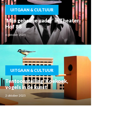
UITGAAN & CULTUUR
‘Mijn geheime vader’ in Theater
Hof 88
6 oktober 2025
UITGAAN & CULTUUR
Tentoonstelling ‘Koekoek,
vogels in de kunst’
2 oktober 2025