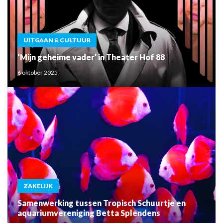
UITGAAN & CULTUUR
‘Mijn geheime vader’ in Theater Hof 88
6 oktober 2025
ZAKELIJK
Samenwerking tussen Tropisch Schuurtje en
aquariumvereniging Betta Splendens