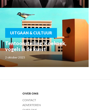
UITGAAN & CULTUUR
Tentoonstelling ‘Koekoek,
vogels in de kunst’
2 oktober 2025
OVER ONS
CONTACT
ADVERTEREN
OVER ONS