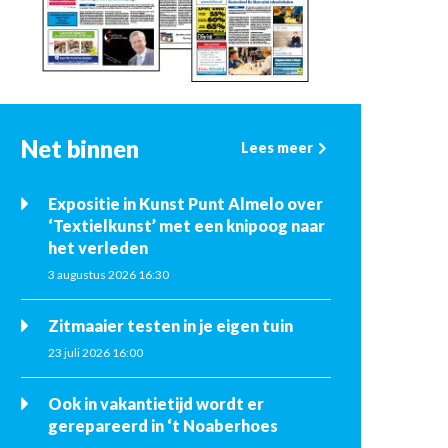
Net binnen
Lees meer
Expositie in Kunst Punt Almelo over
‘Textielkunst’ met een knipoog naar
het verleden
3 augustus 2026 16:30
Zitmaaier testen in je eigen tuin
23 juli 2026 16:00
Ook in vakantietijd wordt er
gerepareerd in ‘t Noaberhoes