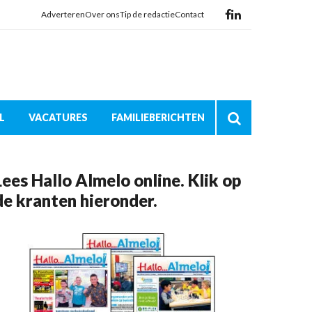
Adverteren
Over ons
Tip de redactie
Contact
L
VACATURES
FAMILIEBERICHTEN
Lees Hallo Almelo online. Klik op
de kranten hieronder.