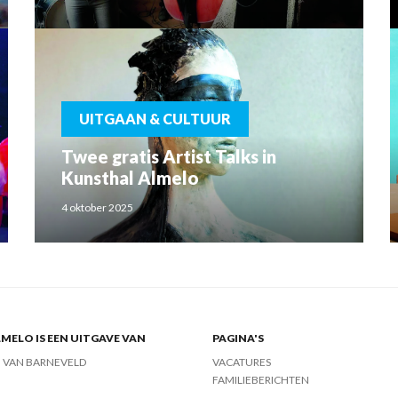
UITGAAN & CULTUUR
Twee gratis Artist Talks in
Kunsthal Almelo
4 oktober 2025
MELO IS EEN UITGAVE VAN
PAGINA'S
J VAN BARNEVELD
VACATURES
FAMILIEBERICHTEN