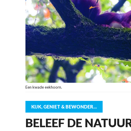
Een kwade eekhoorn.
KIJK, GENIET & BEWONDER...
BELEEF DE NATUUR!