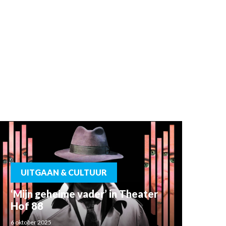
UITGAAN & CULTUUR
‘Mijn geheime vader’ in Theater
Hof 88
6 oktober 2025